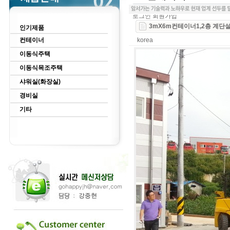
로그인
회원가입
3mX6m컨테이너1,2층 계단
인기제품
컨테이너
korea
이동식주택
이동식목조주택
샤워실(화장실)
경비실
기타