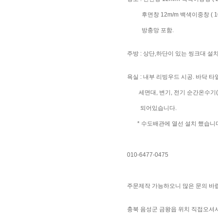
후면창 12m/m 백색이중창 ( 1050 X 
방충망 포함.
주방 : 상단,하단이 있는 씽크대 
욕실 : 내부 리빙우드 시공. 바닥 타
세면대, 변기, 전기 순간온수기(3
되어있습니다.
* 수도배관에 열선 설치 했습니다.
010-6477-0475
주문제작 가능하오니 많은 문의 바
충북 음성군 금왕읍 위치 직접오셔