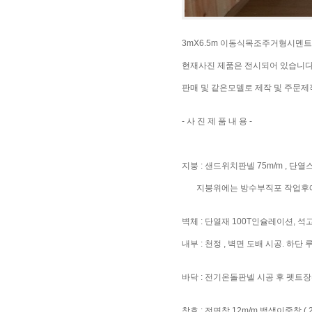
3mX6.5m 이동식목조주거형시멘트
현재사진 제품은 전시되어 있습니다
판매 및 같은모델로 제작 및 주문제
- 사 진 제 품 내 용 -
지붕 : 샌드위치판넬 75m/m , 단열스
지붕위에는 방수부직포 작업후에
벽체 : 단열재 100T인슐레이션, 석
내부 : 천정 , 벽면 도배 시공. 하단
바닥 : 전기온돌판넬 시공 후 펫트장
창호 : 전면창 12m/m 백색이중창 ( 200