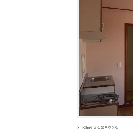
3mX6m이동식목조주거형