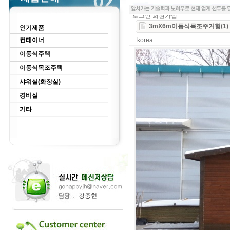
로그인
회원가입
3mX6m이동식목조주거형(1)
인기제품
컨테이너
korea
이동식주택
이동식목조주택
샤워실(화장실)
경비실
기타