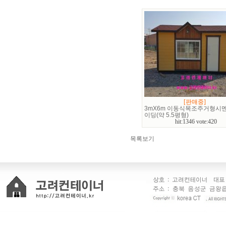
[판매중]
3mX6m 이동식목조주거형시
이딩(약 5.5평형)
hit:1346 vote:420
목록보기