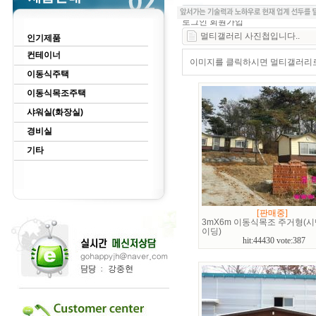
로그인
회원가입
멀티갤러리 사진첩입니다..
인기제품
컨테이너
이미지를 클릭하시면 멀티갤러리로 
이동식주택
이동식목조주택
샤워실(화장실)
경비실
기타
[판매중]
3mX6m 이동식목조 주거형(
이딩)
hit:44430 vote:387